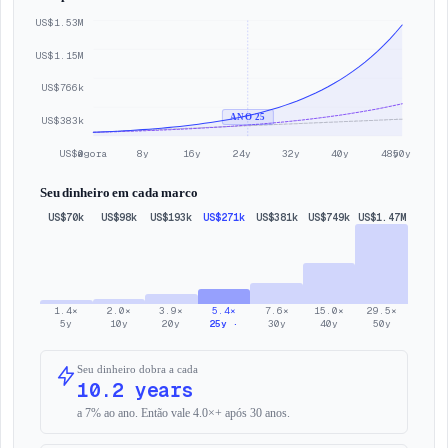
US$1.53M
US$1.15M
US$766k
ANO 25
US$383k
US$0
agora
8y
16y
24y
32y
40y
48y
50y
Seu dinheiro em cada marco
US$70k
US$98k
US$193k
US$271k
US$381k
US$749k
US$1.47M
1.4×
2.0×
3.9×
5.4×
7.6×
15.0×
29.5×
5
y
10
y
20
y
25
y
·
30
y
40
y
50
y
Seu dinheiro dobra a cada
10.2 years
a 7% ao ano. Então vale 4.0×+ após 30 anos.