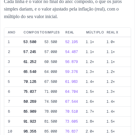
Cada linha é o valor no final do ano: composto, o que os juros
simples dariam, e o valor ajustado pela inflação (real), com o
múltiplo do seu valor inicial.
ANO
COMPOSTO
SIMPLES
REAL
MÚLTIPLO
REAL X
1
53.500
53.500
52.195
1.1×
1.0×
2
57.245
57.000
54.487
1.1×
1.1×
3
61.252
60.500
56.879
1.2×
1.1×
4
65.540
64.000
59.376
1.3×
1.2×
5
70.128
67.500
61.983
1.4×
1.2×
6
75.037
71.000
64.704
1.5×
1.3×
7
80.289
74.500
67.544
1.6×
1.4×
8
85.909
78.000
70.510
1.7×
1.4×
9
91.923
81.500
73.605
1.8×
1.5×
10
98.358
85.000
76.837
2.0×
1.5×