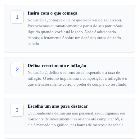
38
653.964
183.000
255.886
13.1×
5.1×
Insira com o que começa
39
699.741
186.500
267.120
14.0×
5.3×
1
No cartão 1, coloque o valor que você vai deixar crescer.
40
748.723
190.000
278.847
15.0×
5.6×
Preenchemos automaticamente a partir do seu patrimônio
líquido quando você está logado. Nada é adicionado
41
801.133
193.500
291.089
16.0×
5.8×
depois; a ferramenta é sobre um depósito único deixado
parado.
42
857.213
197.000
303.869
17.1×
6.1×
43
917.218
200.500
317.210
18.3×
6.3×
Defina crescimento e inflação
44
981.423
204.000
331.136
19.6×
6.6×
2
No cartão 2, defina o retorno anual esperado e a taxa de
45
1.050.123
207.500
345.673
21.0×
6.9×
inflação. O retorno impulsiona a composição; a inflação é o
que silenciosamente corrói o poder de compra do resultado.
46
1.123.631
211.000
360.849
22.5×
7.2×
47
1.202.285
214.500
376.692
24.0×
7.5×
Escolha um ano para destacar
48
1.286.445
218.000
393.229
25.7×
7.9×
3
Opcionalmente defina um ano personalizado, digamos seu
49
1.376.496
221.500
410.493
27.5×
8.2×
horizonte de investimento ou os anos até completar 65, e
ele é marcado no gráfico, nas barras de marcos e na tabela.
50
1.472.851
225.000
428.515
29.5×
8.6×