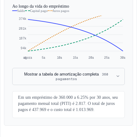
Ao longo da vida do empréstimo
Saldo
Capital pago
Juros pagos
374k
281k
187k
94k
agora
5a
10a
15a
20a
25a
30a
0
Mostrar a tabela de amortização completa
360
pagamentos
Em um empréstimo de 360.000 a 6.25% por 30 anos, seu
pagamento mensal total (PITI) é 2.817. O total de juros
pagos é 437.969 e o custo total é 1.013.969.