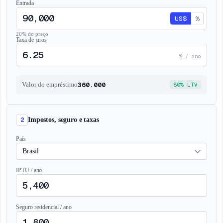
Entrada
US$
%
20% do preço
Taxa de juros
% / ano
360.000
Valor do empréstimo
80% LTV
2
Impostos, seguro e taxas
País
IPTU / ano
Seguro residencial / ano