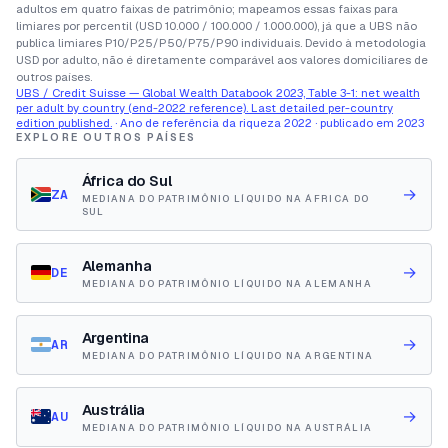
adultos em quatro faixas de patrimônio; mapeamos essas faixas para
limiares por percentil (USD 10.000 / 100.000 / 1.000.000), já que a UBS não
publica limiares P10/P25/P50/P75/P90 individuais. Devido à metodologia
USD por adulto, não é diretamente comparável aos valores domiciliares de
outros países.
UBS / Credit Suisse — Global Wealth Databook 2023, Table 3-1: net wealth
per adult by country (end-2022 reference). Last detailed per-country
edition published.
· Ano de referência da riqueza 2022 · publicado em 2023
EXPLORE OUTROS PAÍSES
África do Sul
→
ZA
MEDIANA DO PATRIMÔNIO LÍQUIDO NA ÁFRICA DO
SUL
Alemanha
→
DE
MEDIANA DO PATRIMÔNIO LÍQUIDO NA ALEMANHA
Argentina
→
AR
MEDIANA DO PATRIMÔNIO LÍQUIDO NA ARGENTINA
Austrália
→
AU
MEDIANA DO PATRIMÔNIO LÍQUIDO NA AUSTRÁLIA