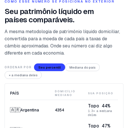
COMO ESSE NÚMERO SE POSICIONA NO EXTERIOR
Seu patrimônio líquido em
países comparáveis.
A mesma metodologia de patrimônio líquido domiciliar,
convertida para a moeda de cada país a taxas de
câmbio aproximadas. Onde seu número cai diz algo
diferente em cada economia.
Seu percentil
Mediana do país
ORDENAR POR
× a mediana deles
DOMICÍLIO
PAÍS
SUA POSIÇÃO
MEDIANO
Topo 44%
🇦🇷
Argentina
4354
1.3× a mediana
deles
Topo 47%