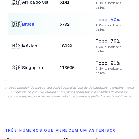
🇿🇦
África do Sul
5141
1.1× a mediana
deles
Topo 50%
🇧🇷
Brasil
5702
1.0× a mediana
deles
Topo 76%
🇲🇽
México
18920
0.3× a mediana
deles
Topo 91%
🇸🇬
Singapura
113000
0.1× a mediana
deles
A barra preenchida mostra sua posição na distribuição de cada país; o entalhe marca
a mediana do país. Os valores entre países usam taxas de câmbio de mercado
aproximadas; os pontos interquantis são interpolados a partir dos decis publicados.
TRÊS NÚMEROS QUE MERECEM UM ASTERISCO