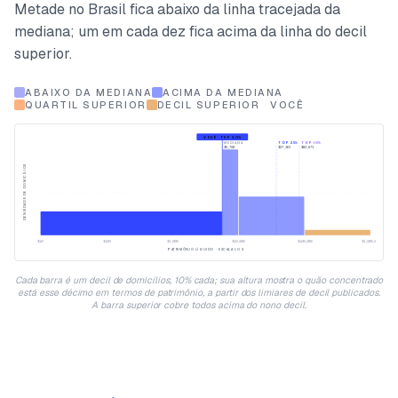
Metade no Brasil fica abaixo da linha tracejada da
mediana; um em cada dez fica acima da linha do decil
superior.
ABAIXO DA MEDIANA
ACIMA DA MEDIANA
QUARTIL SUPERIOR
DECIL SUPERIOR
VOCÊ
VOCÊ · TOP 50%
MEDIANA
TOP 25%
TOP 10%
$5,702
$37,365
$82,973
DENSIDADE DE DOMICÍLIOS
$10
$100
$1,000
$10,000
$100,000
$1,000,000
PATRIMÔNIO LÍQUIDO · ESCALA LOG
Cada barra é um decil de domicílios, 10% cada; sua altura mostra o quão concentrado
está esse décimo em termos de patrimônio, a partir dos limiares de decil publicados.
A barra superior cobre todos acima do nono decil.