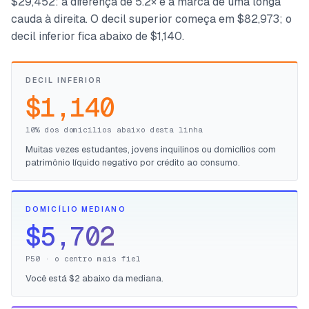
$29,452: a diferença de 5.2× é a marca de uma longa
cauda à direita. O decil superior começa em $82,973; o
decil inferior fica abaixo de $1,140.
DECIL INFERIOR
$1,140
10% dos domicílios abaixo desta linha
Muitas vezes estudantes, jovens inquilinos ou domicílios com
patrimônio líquido negativo por crédito ao consumo.
DOMICÍLIO MEDIANO
$5,702
P50 · o centro mais fiel
Você está $2 abaixo da mediana.