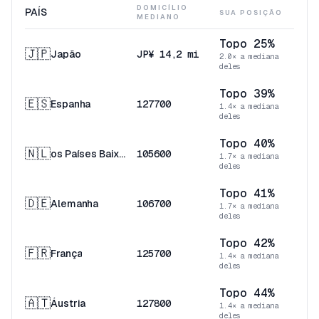
DOMICÍLIO
PAÍS
SUA POSIÇÃO
MEDIANO
Topo 25%
🇯🇵
Japão
JP¥ 14,2 mi
2.0× a mediana
deles
Topo 39%
🇪🇸
Espanha
127700
1.4× a mediana
deles
Topo 40%
🇳🇱
os Países Baixos
105600
1.7× a mediana
deles
Topo 41%
🇩🇪
Alemanha
106700
1.7× a mediana
deles
Topo 42%
🇫🇷
França
125700
1.4× a mediana
deles
Topo 44%
🇦🇹
Áustria
127800
1.4× a mediana
deles