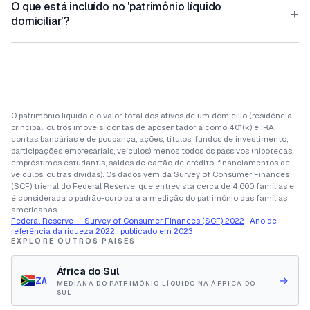
O que está incluído no 'patrimônio líquido
+
domiciliar'?
O patrimônio líquido é o valor total dos ativos de um domicílio (residência
principal, outros imóveis, contas de aposentadoria como 401(k) e IRA,
contas bancárias e de poupança, ações, títulos, fundos de investimento,
participações empresariais, veículos) menos todos os passivos (hipotecas,
empréstimos estudantis, saldos de cartão de crédito, financiamentos de
veículos, outras dívidas). Os dados vêm da Survey of Consumer Finances
(SCF) trienal do Federal Reserve, que entrevista cerca de 4.600 famílias e
é considerada o padrão-ouro para a medição do patrimônio das famílias
americanas.
Federal Reserve — Survey of Consumer Finances (SCF) 2022
· Ano de
referência da riqueza 2022 · publicado em 2023
EXPLORE OUTROS PAÍSES
África do Sul
→
ZA
MEDIANA DO PATRIMÔNIO LÍQUIDO NA ÁFRICA DO
SUL