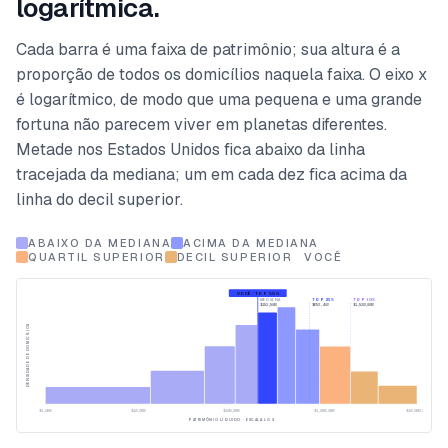
logarítmica.
Cada barra é uma faixa de patrimônio; sua altura é a
proporção de todos os domicílios naquela faixa. O eixo x
é logarítmico, de modo que uma pequena e uma grande
fortuna não parecem viver em planetas diferentes.
Metade nos Estados Unidos fica abaixo da linha
tracejada da mediana; um em cada dez fica acima da
linha do decil superior.
ABAIXO DA MEDIANA
ACIMA DA MEDIANA
QUARTIL SUPERIOR
DECIL SUPERIOR
VOCÊ
VOCÊ · TOP 50%
MEDIANA
TOP 25%
TOP 10%
$192,900
$692,450
$1,920,800
DENSIDADE DE DOMICÍLIOS
$1,000
$10,000
$100,000
$1,000,000
$10,000,000
PATRIMÔNIO LÍQUIDO · ESCALA LOG