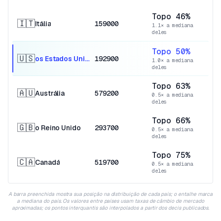
Topo 46%
🇮🇹
Itália
159000
1.1× a mediana
deles
Topo 50%
🇺🇸
os Estados Unidos
192900
1.0× a mediana
deles
Topo 63%
🇦🇺
Austrália
579200
0.5× a mediana
deles
Topo 66%
🇬🇧
o Reino Unido
293700
0.5× a mediana
deles
Topo 75%
🇨🇦
Canadá
519700
0.5× a mediana
deles
A barra preenchida mostra sua posição na distribuição de cada país; o entalhe marca
a mediana do país. Os valores entre países usam taxas de câmbio de mercado
aproximadas; os pontos interquantis são interpolados a partir dos decis publicados.