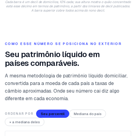
Cada barra é um decil de domicílios, 10% cada; sua altura mostra o quão concentrado
está esse décimo em termos de patrimônio, a partir dos limiares de decil publicados.
A barra superior cobre todos acima do nono decil.
COMO ESSE NÚMERO SE POSICIONA NO EXTERIOR
Seu patrimônio líquido em
países comparáveis.
A mesma metodologia de patrimônio líquido domiciliar,
convertida para a moeda de cada país a taxas de
câmbio aproximadas. Onde seu número cai diz algo
diferente em cada economia.
Seu percentil
Mediana do país
ORDENAR POR
× a mediana deles