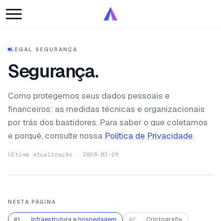
LEGAL
·
SEGURANÇA
Segurança.
Como protegemos seus dados pessoais e
financeiros: as medidas técnicas e organizacionais
por trás dos bastidores. Para saber o que coletamos
e porquê, consulte nossa
Política de Privacidade
.
Última atualização · 2026-03-26
NESTA PÁGINA
Infraestrutura e hospedagem
Criptografia
01
02