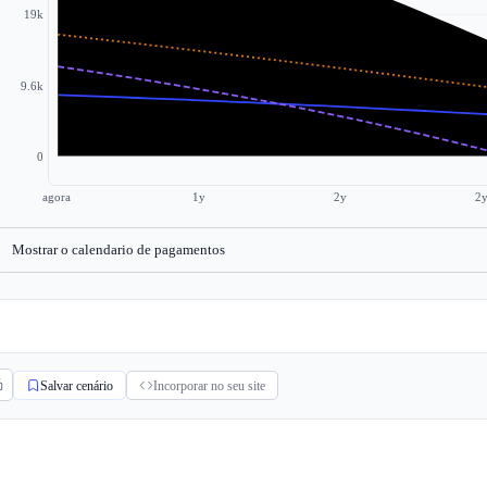
19k
9.6k
0
agora
1y
2y
2
Mostrar o calendario de pagamentos
Salvar cenário
Incorporar no seu site