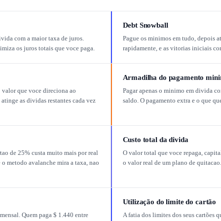
Debt Snowball
vida com a maior taxa de juros.
Pague os minimos em tudo, depois at
miza os juros totais que voce paga.
rapidamente, e as vitorias iniciais 
Armadilha do pagamento min
valor que voce direciona ao
Pagar apenas o minimo em divida com
tinge as dividas restantes cada vez
saldo. O pagamento extra e o que que
Custo total da divida
tao de 25% custa muito mais por real
O valor total que voce repaga, capita
e o metodo avalanche mira a taxa, nao
o valor real de um plano de quitacao
Utilização do limite do cartão
a mensal. Quem paga $ 1.440 entre
A fatia dos limites dos seus cartões 