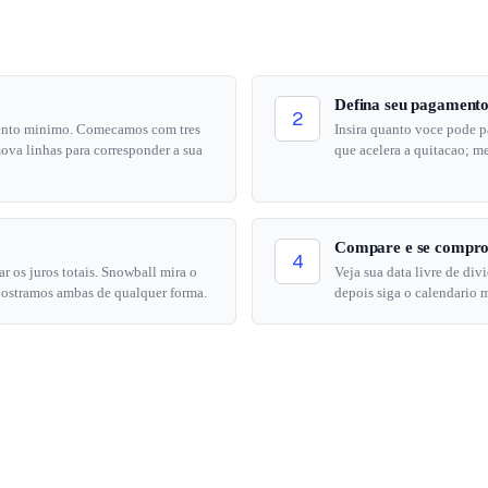
Defina seu pagamento
2
mento minimo. Comecamos com tres
Insira quanto voce pode 
ova linhas para corresponder a sua
que acelera a quitacao; m
Compare e se compr
4
r os juros totais. Snowball mira o
Veja sua data livre de div
 Mostramos ambas de qualquer forma.
depois siga o calendario 