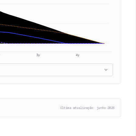
y
3y
4y
Última atualização: junho 2026