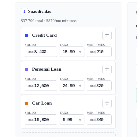
1
Suas dividas
$
37.700
total
· $
870
/mo
minimos
SALDO
TAXA
MÍN. / MÊS
US$
%
US$
SALDO
TAXA
MÍN. / MÊS
US$
%
US$
SALDO
TAXA
MÍN. / MÊS
US$
%
US$