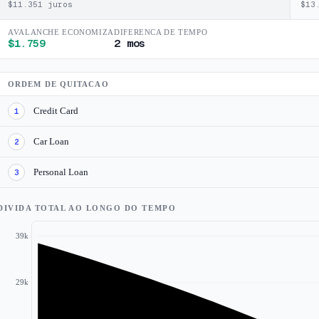
$
11.351
juros
$
13
AVALANCHE ECONOMIZA
DIFERENCA DE TEMPO
$
1.759
2 mos
ORDEM DE QUITACAO
Credit Card
1
Car Loan
2
Personal Loan
3
DIVIDA TOTAL AO LONGO DO TEMPO
39k
29k