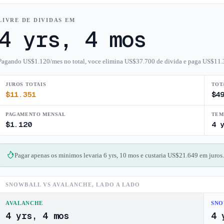
LIVRE DE DIVIDAS EM
4 yrs, 4 mos
Pagando US$1.120/mes no total, voce elimina US$37.700 de divida e paga US$11.
JUROS TOTAIS
TOT
$
11.351
$
4
PAGAMENTO MENSAL
TEM
$
1.120
4 
Pagar apenas os minimos levaria 6 yrs, 10 mos e custaria US$21.649 em juros
SNOWBALL VS AVALANCHE, LADO A LADO
AVALANCHE
SNO
4 yrs, 4 mos
4 