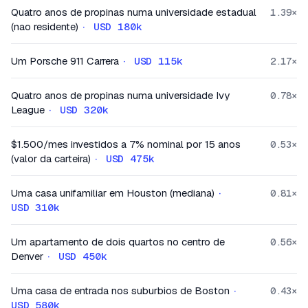
Quatro anos de propinas numa universidade estadual
1.39
×
(nao residente)
·
USD 180k
Um Porsche 911 Carrera
·
USD 115k
2.17
×
Quatro anos de propinas numa universidade Ivy
0.78
×
League
·
USD 320k
$1.500/mes investidos a 7% nominal por 15 anos
0.53
×
(valor da carteira)
·
USD 475k
Uma casa unifamiliar em Houston (mediana)
·
0.81
×
USD 310k
Um apartamento de dois quartos no centro de
0.56
×
Denver
·
USD 450k
Uma casa de entrada nos suburbios de Boston
·
0.43
×
USD 580k