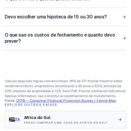
+
Devo escolher uma hipoteca de 15 ou 30 anos?
O que sao os custos de fechamento e quanto devo
+
prever?
Calculo segundo regras convencionais: 36% de DTI frontal maximo sobre
rendimento bruto, emprestimo amortizavel a 30 anos a 6,5%, entrada de
20%, imposto de propriedade a 1,2%. Sem PMI. Precos medianos indicativos.
Apenas informativo, nao constitui aconselhamento de investimento.
Fonte:
CFPB — Consumer Financial Protection Bureau / Fannie Mae
EXPLORE OUTROS PAÍSES
Africa do Sul
→
ZA
POSSO COMPRAR UMA CASA NA AFRICA DO SUL?