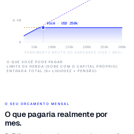
0.4M
Você · USD 250k
0
50k
100k
150k
200k
250k
300k
RENDIMENTO BRUTO DO AGREGADO (USD / ANO)
O QUE VOCÊ PODE PAGAR
LIMITE DE RENDA (SOBE COM O CAPITAL PRÓPRIO)
ENTRADA TOTAL (5× LIQUIDEZ + PENSÃO)
O SEU ORCAMENTO MENSAL
O que pagaria realmente por
mes.