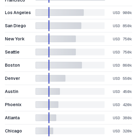
Francisco
Los Angeles
USD 900k
San Diego
USD 850k
New York
USD 750k
Seattle
USD 750k
Boston
USD 860k
Denver
USD 550k
Austin
USD 450k
Phoenix
USD 420k
Atlanta
USD 380k
Chicago
USD 320k