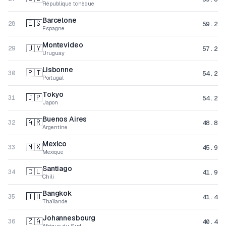
République tchèque
Barcelone
🇪🇸
59.2
28
Espagne
Montevideo
🇺🇾
57.2
29
Uruguay
Lisbonne
🇵🇹
54.2
30
Portugal
Tokyo
🇯🇵
54.2
31
Japon
Buenos Aires
🇦🇷
48.8
32
Argentine
Mexico
🇲🇽
45.9
33
Mexique
Santiago
🇨🇱
41.9
34
Chili
Bangkok
🇹🇭
41.4
35
Thaïlande
Johannesbourg
🇿🇦
40.4
36