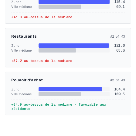
115.4
Zurich
69.1
Ville médiane
+
46.3
au-dessus de la médiane
Restaurants
#
2
of
43
121.0
Zurich
63.8
Ville médiane
+
57.2
au-dessus de la médiane
Pouvoir d'achat
#
2
of
43
164.4
Zurich
109.5
Ville médiane
+
54.9
au-dessus de la médiane
· favorable aux
résidents