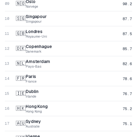
Oslo
🇳🇴
90.2
09
Norvège
Singapour
🇸🇬
87.7
10
Singapour
Londres
🇬🇧
87.5
11
Royaume-Uni
Copenhague
🇩🇰
85.7
12
Danemark
Amsterdam
🇳🇱
82.6
13
Pays-Bas
Paris
🇫🇷
78.6
14
France
Dublin
🇮🇪
76.7
15
Irlande
Hong Kong
🇭🇰
75.2
16
Hong Kong
Sydney
🇦🇺
75.1
17
Australie
Vienne