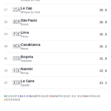
Afrique du Sud
Le Cap
🇿🇦
39.6
37
Afrique du Sud
São Paulo
🇧🇷
36.8
38
Brésil
Lima
🇵🇪
35.5
39
Pérou
Casablanca
🇲🇦
35.2
40
Maroc
Bogota
🇨🇴
32.8
41
Colombie
Nairobi
🇰🇪
32.0
42
Kenya
Le Caire
🇪🇬
23.2
43
Égypte
EUROPE
ASIE
AMÉRIQUES
AMÉRIQUE DU SUD
AFRIQUE
OCÉANIE