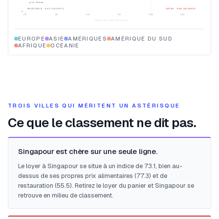
Le Caire
ABORDABLE · BAS SALAIRES
CHÈRE · BAS SALAIRES
0
20
40
60
80
100
120
INDICE DU COÛT DE LA VIE
EUROPE
ASIE
AMÉRIQUES
AMÉRIQUE DU SUD
AFRIQUE
OCÉANIE
TROIS VILLES QUI MÉRITENT UN ASTÉRISQUE
Ce que le classement ne dit pas.
Singapour est chère sur une seule ligne.
Le loyer à Singapour se situe à un indice de 73.1, bien au-
dessus de ses propres prix alimentaires (77.3) et de
restauration (55.5). Retirez le loyer du panier et Singapour se
retrouve en milieu de classement.