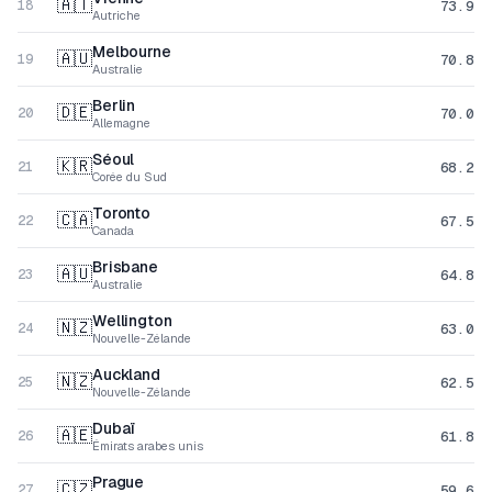
🇦🇹
73.9
18
Autriche
Melbourne
🇦🇺
70.8
19
Australie
Berlin
🇩🇪
70.0
20
Allemagne
Séoul
🇰🇷
68.2
21
Corée du Sud
Toronto
🇨🇦
67.5
22
Canada
Brisbane
🇦🇺
64.8
23
Australie
Wellington
🇳🇿
63.0
24
Nouvelle-Zélande
Auckland
🇳🇿
62.5
25
Nouvelle-Zélande
Dubaï
🇦🇪
61.8
26
Émirats arabes unis
Prague
🇨🇿
59.6
27