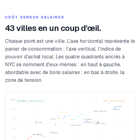
COÛT VERSUS SALAIRES
43 villes en un coup d'œil.
Chaque point est une ville. L'axe horizontal représente le
panier de consommation ; l'axe vertical, l'indice de
pouvoir d'achat local. Les quatre quadrants ancrés à
NYC se nomment d'eux-mêmes : en haut à gauche,
abordable avec de bons salaires ; en bas à droite, la
zone de tension.
200
POUVOIR D'ACHAT
ABORDABLE · SALAIRES ÉLEVÉS
CHÈRE · SALAIRES ÉLEVÉS
Zurich
160
Genève
San Francisco
120
Tokyo
Londres
NYC
Singapour
Le Cap
New York
Hong Kong
80
Lisbonne
São Paulo
40