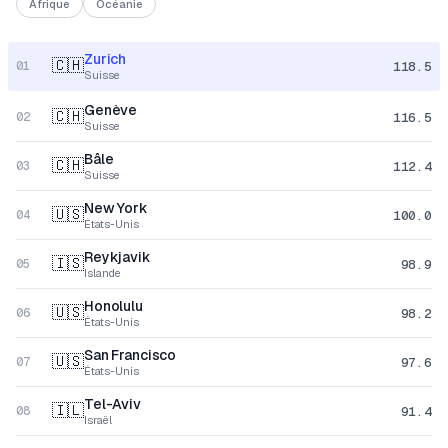
Afrique
Océanie
Zurich
🇨🇭
118.5
01
Suisse
Genève
🇨🇭
116.5
02
Suisse
Bâle
🇨🇭
112.4
03
Suisse
New York
🇺🇸
100.0
04
États-Unis
Reykjavik
🇮🇸
98.9
05
Islande
Honolulu
🇺🇸
98.2
06
États-Unis
San Francisco
🇺🇸
97.6
07
États-Unis
Tel-Aviv
🇮🇱
91.4
08
Israël