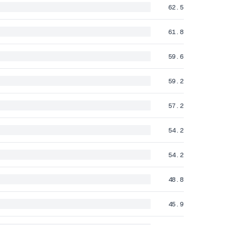
62.5
61.8
59.6
59.2
57.2
54.2
54.2
48.8
45.9