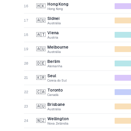
Hong Kong
🇭🇰
16
Hong Kong
Sídnei
🇦🇺
17
Austrália
Viena
🇦🇹
18
Áustria
Melbourne
🇦🇺
19
Austrália
Berlim
🇩🇪
20
Alemanha
Seul
🇰🇷
21
Coreia do Sul
Toronto
🇨🇦
22
Canadá
Brisbane
🇦🇺
23
Austrália
Wellington
🇳🇿
24
Nova Zelândia