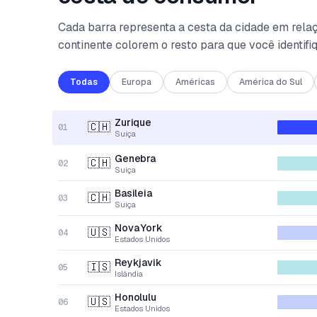
Cada barra representa a cesta da cidade em relaç
continente colorem o resto para que você identifi
Todas
Europa
Américas
América do Sul
Zurique
🇨🇭
01
Suíça
Genebra
🇨🇭
02
Suíça
Basileia
🇨🇭
03
Suíça
Nova York
🇺🇸
04
Estados Unidos
Reykjavik
🇮🇸
05
Islândia
Honolulu
🇺🇸
06
Estados Unidos