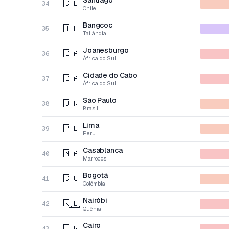
Santiago
🇨🇱
34
Chile
Bangcoc
🇹🇭
35
Tailândia
Joanesburgo
🇿🇦
36
África do Sul
Cidade do Cabo
🇿🇦
37
África do Sul
São Paulo
🇧🇷
38
Brasil
Lima
🇵🇪
39
Peru
Casablanca
🇲🇦
40
Marrocos
Bogotá
🇨🇴
41
Colômbia
Nairóbi
🇰🇪
42
Quênia
Cairo
🇪🇬