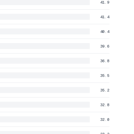
41.9
41.4
40.4
39.6
36.8
35.5
35.2
32.8
32.0