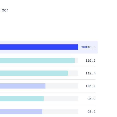
s por
118.5
VOCÊ
116.5
112.4
100.0
98.9
98.2