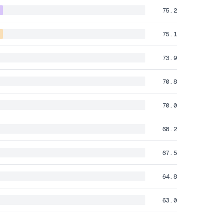
75.2
75.1
73.9
70.8
70.0
68.2
67.5
64.8
63.0