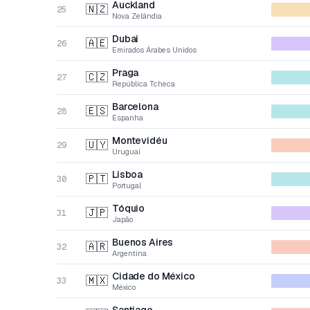
Auckland
🇳🇿
25
Nova Zelândia
Dubai
🇦🇪
26
Emirados Árabes Unidos
Praga
🇨🇿
27
República Tcheca
Barcelona
🇪🇸
28
Espanha
Montevidéu
🇺🇾
29
Uruguai
Lisboa
🇵🇹
30
Portugal
Tóquio
🇯🇵
31
Japão
Buenos Aires
🇦🇷
32
Argentina
Cidade do México
🇲🇽
33
México