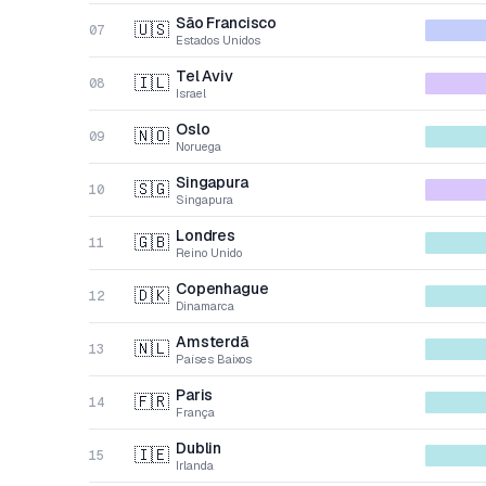
São Francisco
🇺🇸
07
Estados Unidos
Tel Aviv
🇮🇱
08
Israel
Oslo
🇳🇴
09
Noruega
Singapura
🇸🇬
10
Singapura
Londres
🇬🇧
11
Reino Unido
Copenhague
🇩🇰
12
Dinamarca
Amsterdã
🇳🇱
13
Países Baixos
Paris
🇫🇷
14
França
Dublin
🇮🇪
15
Irlanda