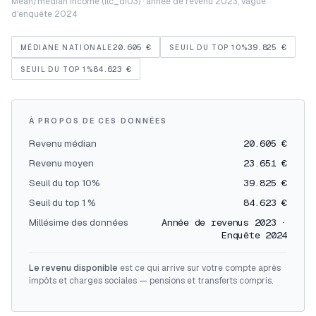
Mean/median income (ilc_di03) · année de revenu 2023, vague
d'enquête 2024
20.605 €
39.825 €
MÉDIANE NATIONALE
SEUIL DU TOP 10%
84.623 €
SEUIL DU TOP 1%
À PROPOS DE CES DONNÉES
Revenu médian
20.605 €
Revenu moyen
23.651 €
Seuil du top 10%
39.825 €
Seuil du top 1 %
84.623 €
Millésime des données
Année de revenus 2023 ·
Enquête 2024
Le revenu disponible
est ce qui arrive sur votre compte après
impôts et charges sociales — pensions et transferts compris.