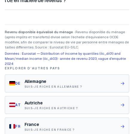
l'UE en matière de revenus ?
Revenu disponible équivalisé du ménage
· Revenu disponible du ménage
(après impôts et transferts) divisé selon l'échelle d'équivalence OCDE
modifiée, afin de comparer le niveau de vie par personne entre ménages de
tailles différentes. Source : Eurostat EU-SILC.
Données : Eurostat — Distribution of income by quantiles (ilc_di01) and
Mean/median income (ilc_di03) · année de revenu 2023, vague d'enquête
2024
EXPLORER D’AUTRES PAYS
Allemagne
→
DE
SUIS-JE RICHE EN ALLEMAGNE ?
Autriche
→
AT
SUIS-JE RICHE EN AUTRICHE ?
France
→
FR
SUIS-JE RICHE EN FRANCE ?