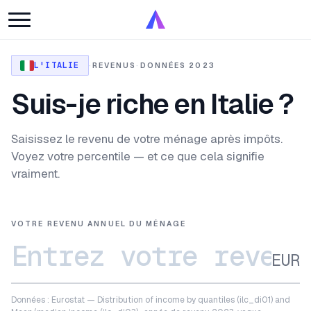
L'ITALIE
·
REVENUS
·
DONNÉES 2023
Suis-je riche en Italie ?
Saisissez le revenu de votre ménage après impôts.
Voyez votre percentile — et ce que cela signifie
vraiment.
VOTRE REVENU ANNUEL DU MÉNAGE
EUR
Données : Eurostat — Distribution of income by quantiles (ilc_di01) and