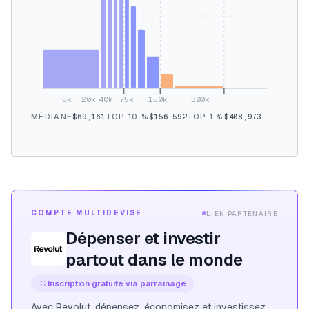
5k
20k
40k
75k
150k
300k
MÉDIANE
$69,161
TOP 10 %
$156,592
TOP 1 %
$408,973
COMPTE MULTIDEVISE
LIEN PARTENAIRE
Dépenser et investir
partout dans le monde
Inscription gratuite via parrainage
Avec Revolut, dépensez, économisez et investissez