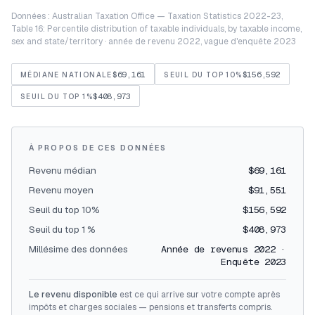
Données : Australian Taxation Office — Taxation Statistics 2022-23,
Table 16: Percentile distribution of taxable individuals, by taxable income,
sex and state/territory · année de revenu 2022, vague d'enquête 2023
$69,161
$156,592
MÉDIANE NATIONALE
SEUIL DU TOP 10%
$408,973
SEUIL DU TOP 1%
À PROPOS DE CES DONNÉES
Revenu médian
$69,161
Revenu moyen
$91,551
Seuil du top 10%
$156,592
Seuil du top 1 %
$408,973
Millésime des données
Année de revenus 2022 ·
Enquête 2023
Le revenu disponible
est ce qui arrive sur votre compte après
impôts et charges sociales — pensions et transferts compris.