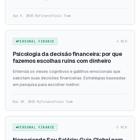
Apr 6, 2026
·
MyFinanceTools Team
PERSONAL FINANCE
4 MIN
Psicologia da decisão financeira: por que
fazemos escolhas ruins com dinheiro
Entenda os vieses cognitivos e gatilhos emocionais que
sabotam suas decisões financeiras. Estratégias baseadas
em pesquisa para escolher melhor.
Mar 30, 2026
·
MyFinanceTools Team
PERSONAL FINANCE
6 MIN
Negociando Seu Salário: Guia Global para