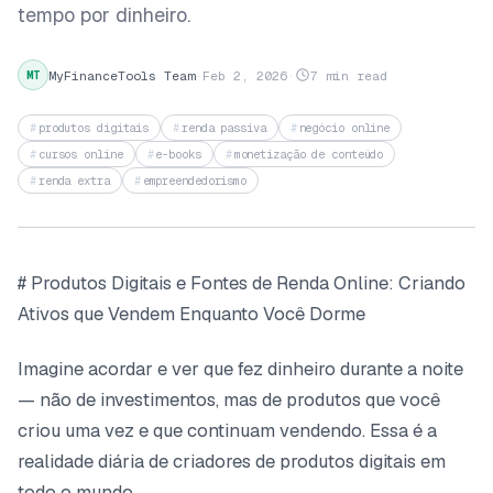
tempo por dinheiro.
MyFinanceTools Team
·
Feb 2, 2026
·
7 min read
MT
produtos digitais
renda passiva
negócio online
cursos online
e-books
monetização de conteúdo
renda extra
empreendedorismo
# Produtos Digitais e Fontes de Renda Online: Criando
Ativos que Vendem Enquanto Você Dorme
Imagine acordar e ver que fez dinheiro durante a noite
— não de investimentos, mas de produtos que você
criou uma vez e que continuam vendendo. Essa é a
realidade diária de criadores de produtos digitais em
todo o mundo.