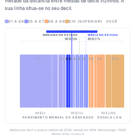
metade da distância entre médias de decis vizinhos. A
sua linha situa-se no seu decil.
D1 A D4
D5 A D7
D8 A D9
D10 (SUPERIOR)
VOCÊ
VOCÊ · TOP 68%
MEDIANA DO ESTADO
MÉDIA DO ESTADO
MX$28k
MX$37k
CADA BARRA = 10% DOS AGREGADOS
D
1
D
2
D
3
D
4
D
5
D
6
D
7
D
8
D
9
D
10
MX$5k
MX$25k
MX$100k
RENDIMENTO MENSAL DO AGREGADO · ESCALA LOG
Médias por decil a preços médios de 2024, mensal em MXN. Metodologia: INEGI
ENIGH 2024, Cuadro 6.