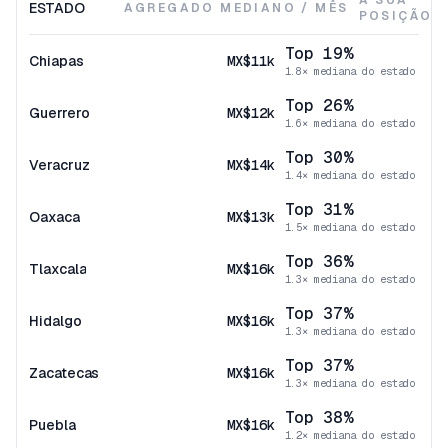
A SUA
ESTADO
AGREGADO MEDIANO / MÊS
POSIÇÃO
Top 19%
Chiapas
MX$11k
1.8× mediana do estado
Top 26%
Guerrero
MX$12k
1.6× mediana do estado
Top 30%
Veracruz
MX$14k
1.4× mediana do estado
Top 31%
Oaxaca
MX$13k
1.5× mediana do estado
Top 36%
Tlaxcala
MX$16k
1.3× mediana do estado
Top 37%
Hidalgo
MX$16k
1.3× mediana do estado
Top 37%
Zacatecas
MX$16k
1.3× mediana do estado
Top 38%
Puebla
MX$16k
1.2× mediana do estado