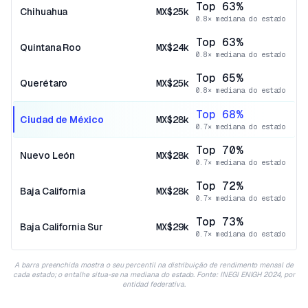
Top 63%
Chihuahua
MX$25k
0.8× mediana do estado
Top 63%
Quintana Roo
MX$24k
0.8× mediana do estado
Top 65%
Querétaro
MX$25k
0.8× mediana do estado
Top 68%
Ciudad de México
MX$28k
0.7× mediana do estado
Top 70%
Nuevo León
MX$28k
0.7× mediana do estado
Top 72%
Baja California
MX$28k
0.7× mediana do estado
Top 73%
Baja California Sur
MX$29k
0.7× mediana do estado
A barra preenchida mostra o seu percentil na distribuição de rendimento mensal de
cada estado; o entalhe situa-se na mediana do estado. Fonte: INEGI ENIGH 2024, por
entidad federativa.