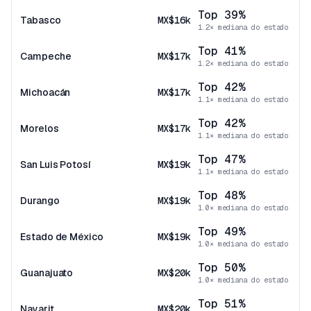
Top 39%
Tabasco
MX$16k
1.2× mediana do estado
Top 41%
Campeche
MX$17k
1.2× mediana do estado
Top 42%
Michoacán
MX$17k
1.1× mediana do estado
Top 42%
Morelos
MX$17k
1.1× mediana do estado
Top 47%
San Luis Potosí
MX$19k
1.1× mediana do estado
Top 48%
Durango
MX$19k
1.0× mediana do estado
Top 49%
Estado de México
MX$19k
1.0× mediana do estado
Top 50%
Guanajuato
MX$20k
1.0× mediana do estado
Top 51%
Nayarit
MX$20k