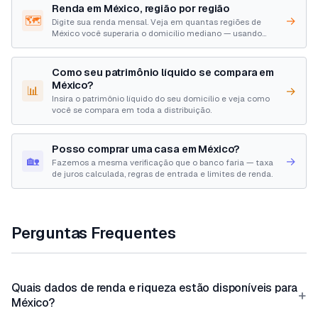
Renda em México, região por região
🗺️
→
Digite sua renda mensal. Veja em quantas regiões de
México você superaria o domicílio mediano — usando
dados reais de agências, sem percentis fabricados.
Como seu patrimônio líquido se compara em
México?
📊
→
Insira o patrimônio líquido do seu domicílio e veja como
você se compara em toda a distribuição.
Posso comprar uma casa em México?
🏡
→
Fazemos a mesma verificação que o banco faria — taxa
de juros calculada, regras de entrada e limites de renda.
Perguntas Frequentes
Quais dados de renda e riqueza estão disponíveis para
+
México?