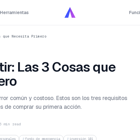
Herramientas
Func
s que Necesita Primero
tir: Las 3 Cosas que
ero
rror común y costoso. Estos son los tres requisitos
es de comprar su primera acción.
6 min read
ersonales
fondo de emergencia
inversión 101