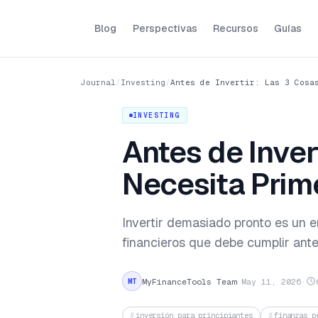
Blog
Perspectivas
Recursos
Guías
Journal
/
Investing
/
Antes de Invertir: Las 3 Cosa
INVESTING
Antes de Inver
Necesita Prim
Invertir demasiado pronto es un e
financieros que debe cumplir ant
MyFinanceTools Team
·
May 11, 2026
·
MT
inversión para principiantes
finanzas p